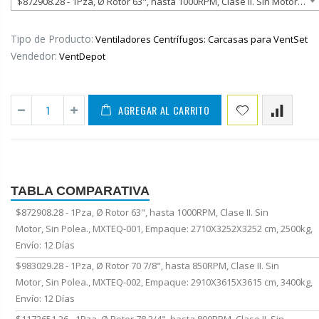
$872908.28 - 1Pza, Ø Rotor 63", hasta 1000RPM, Clase II. Sin Motor, Sin Polea., MXTEQ-001, Empaque: 2710X3252X3252 cm, 2500kg, Envío: 12 Días
Tipo de Producto:
Ventiladores Centrífugos: Carcasas para VentSet
Vendedor:
VentDepot
3480 Series Commercial Fan Forced Recessed Mounted Ceiling Heater with Thermostat, Ducto y Sistema de Ducteria, MXADH-001-039
AccuGraphMax, Regla Escala, MXAGX-001-006
AGREGAR AL CARRITO
De $ 112.18 MXN
De $ 125.67 M
AccessCont, Cerraduras Inteligente, MXAEN-001-001
AccuPressMax116, Transmisor de Presión, MXUP
TABLA COMPARATIVA
$ 5,868.65 MXN
De $ 3,226.12
MXN
$872908.28 - 1Pza, Ø Rotor 63", hasta 1000RPM, Clase II. Sin
Motor, Sin Polea., MXTEQ-001, Empaque: 2710X3252X3252 cm, 2500kg,
AccuGraph, Escalímetro de plástico, MXGPH-001-006
AccuPressPlus110, Microtransmisor de Pres
Envío: 12 Días
$983029.28 - 1Pza, Ø Rotor 70 7/8", hasta 850RPM, Clase II. Sin
De $ 133.11 MXN
De $ 3,320.48
Motor, Sin Polea., MXTEQ-002, Empaque: 2910X3615X3615 cm, 3400kg,
MXN
Envío: 12 Días