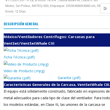
$1172651.26 - 1Pza, Ø Rotor 78 3/4", hasta 800RPM, Clase II. Sin
Motor, Sin Polea., MXTEQ-003, Empaque: 3350X4060X4060 cm, 3900kg,
Envío: 12 Días
DESCRIPCIÓN GENERAL
México/Ventiladores Centrífugos: Carcasas para
VentSet/VentSetWhale CIII
Ficha Técnica (.pdf)
Video de Producto (.mpg)
Garantía (.pdf)
Características Generales de la Carcasa, VentSetWhale CIII
El equipo está sólidamente construido, fabricado en espesores de
metal adecuados para cada tipo de clase del ventilador. Para tod
los modelos estándar, en Clase III, las uniones de la carcasa se