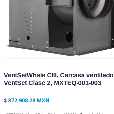
VentSetWhale CIII, Carcasa ventilado
VentSet Clase 2, MXTEQ-001-003
$ 872,908.28 MXN