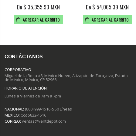
De $ 35,355.93 MXN
De $ 54,065.39 MXN
AGREGAR AL CARRITO
AGREGAR AL CARRITO
CONTÁCTANOS
CORPORATIVO
Miguel de la Rosa #8, México Nuevo, Atizapán de Zaragoza, Estado
de México, México, CP 52966.
HORARIO DE ATENCIÓN:
Lunes a Viernes de 7am a 7pm
NACIONAL:
(800) 999-1516 c/50 Líneas
MEXICO:
(55) 5822-1516
CORREO:
ventas@ventdepot.com