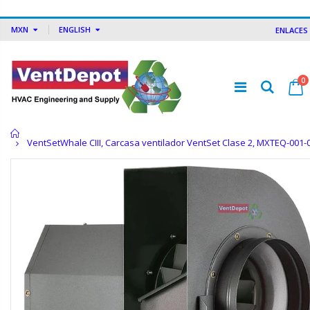
MXN
ENGLISH
ENLACES
0
Inicio
VentSetWhale CIII, Carcasa ventilador VentSet Clase 2, MXTEQ-001-